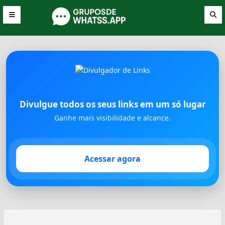
Divulgue todos os seus links em um só lugar
Ganhe mais visibilidade e alcance.
Acessar agora