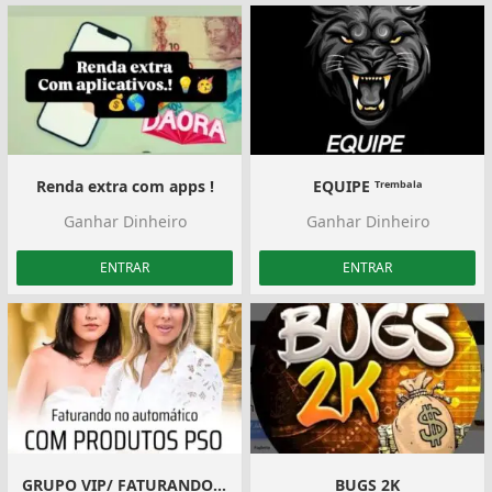
Renda extra com apps !
EQUIPE ᵀʳᵉᵐᵇᵃˡᵃ
Ganhar Dinheiro
Ganhar Dinheiro
ENTRAR
ENTRAR
GRUPO VIP/ FATURANDO NO AUTOMÁTICO!
BUGS 2K