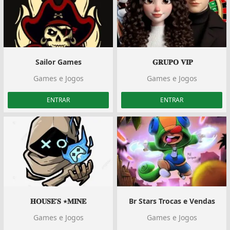
Sailor Games
️ 𝐆𝐑𝐔𝐏𝐎 𝐕𝐈𝐏
Games e Jogos
Games e Jogos
ENTRAR
ENTRAR
𝐇𝐎𝐔𝐒𝐄’𝐒 ٭𝐌𝐈𝐍𝐄
Br Stars Trocas e Vendas
Games e Jogos
Games e Jogos