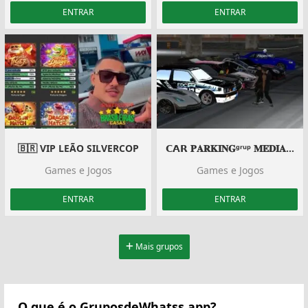
ENTRAR
ENTRAR
🇧🇷 VIP LEÃO SILVERCOP
𝗖𝗔𝗥 𝐏𝐀𝐑𝐊𝐈𝐍𝐆ᵍʳᵘᵖ 𝐌𝐄𝐃𝐈𝐀𝐋𝐓𝐘.
Games e Jogos
Games e Jogos
ENTRAR
ENTRAR
Mais grupos
O que é o GruposdeWhatss.app?