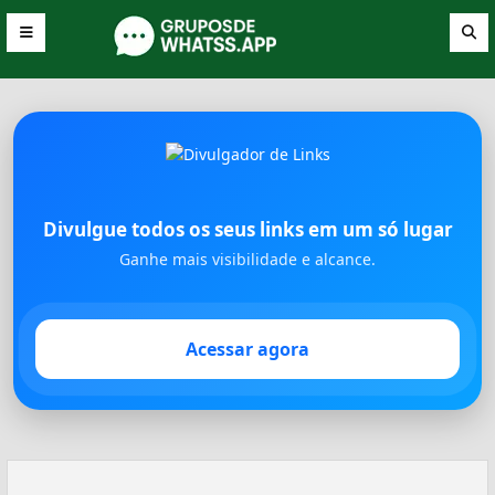
Divulgue todos os seus links em um só lugar
Ganhe mais visibilidade e alcance.
Acessar agora