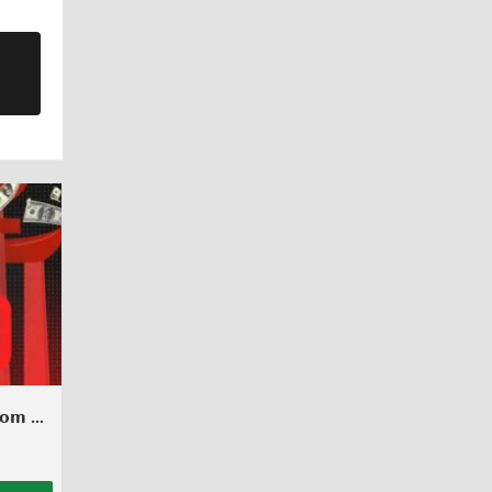
𝗔𝗽𝗿𝗲𝗻𝗱𝗮 𝗔 𝗙𝗮𝘇𝗲𝗿 𝗗𝗶𝗻𝗵𝗲𝗶𝗿𝗼 𝗖𝗼𝗺 𝗠𝗲́𝘁𝗼𝗱𝗼 𝗖𝗣𝗔 🇨🇳