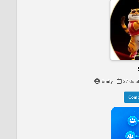
Emily
27 de a
Compa