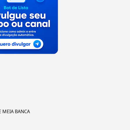
E MEIA BANCA