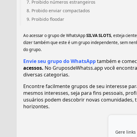
Proibido números estrangeiros
Probido enviar compactados
Proibido floodar
Ao acessar o grupo de WhatsApp
SILVA SLOTS
, esteja cien
dizer também que este é um grupo independente, sem nenhum
do grupo.
Envie seu grupo do WhatsApp
também e comece 
acessos.
No GruposdeWhatss.app você encontra
diversas categorias.
Encontre facilmente grupos de seu interesse pa
mesmos interesses, seja para fins pessoais, pr
usuários podem descobrir novas comunidades, tr
horizontes.
Gere links