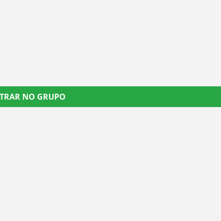
TRAR NO GRUPO