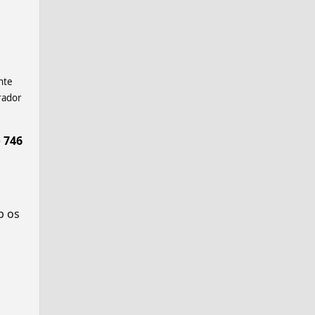
nte
rador
e
746
p os