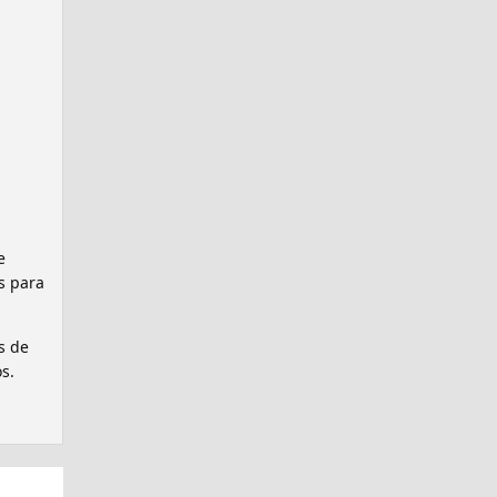
e
s para
s de
s.