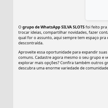
O
grupo de WhatsApp SILVA SLOTS
foi feito pr
trocar ideias, compartilhar novidades, fazer con
qual for o assunto, aqui sempre tem espaço pra 
descontraída.
Aproveite essa oportunidade para expandir suas
comuns. Cadastre agora mesmo o seu grupo e v
explorar mais opções? Confira também outros gr
descubra uma enorme variedade de comunidades