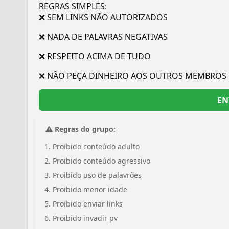
REGRAS SIMPLES:
❌ SEM LINKS NÃO AUTORIZADOS
❌ NADA DE PALAVRAS NEGATIVAS
❌ RESPEITO ACIMA DE TUDO
❌ NÃO PEÇA DINHEIRO AOS OUTROS MEMBROS
EN
Regras do grupo:
Proibido conteúdo adulto
Proibido conteúdo agressivo
Proibido uso de palavrões
Proibido menor idade
Proibido enviar links
Proibido invadir pv