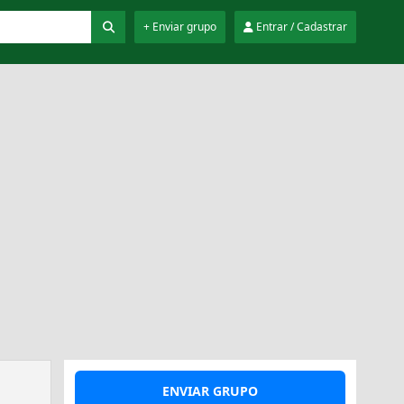
+ Enviar grupo
Entrar / Cadastrar
ENVIAR GRUPO