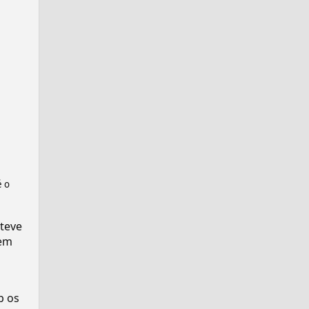
é o
teve
em
p os