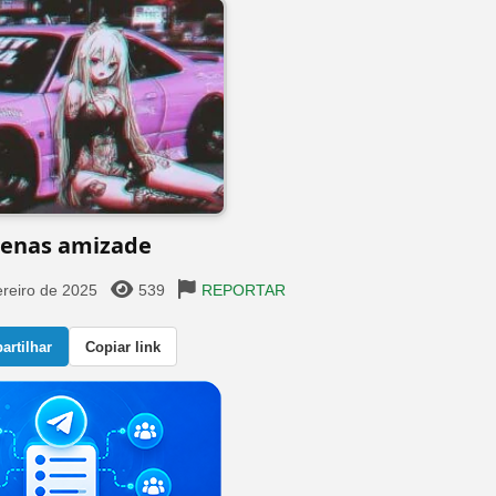
enas amizade
ereiro de 2025
539
REPORTAR
rtilhar
Copiar link