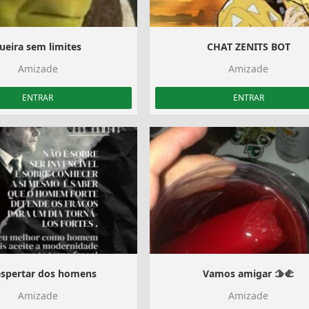
ueira sem limites
CHAT ZENITS BOT
Amizade
Amizade
ENTRAR
ENTRAR
espertar dos homens
Vamos amigar 🫱‍🫲
Amizade
Amizade