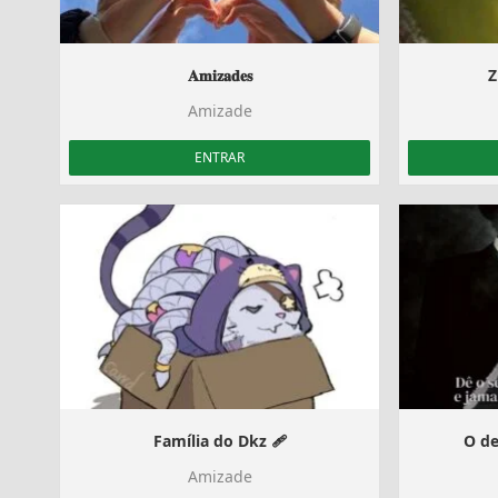
𝐀𝐦𝐢𝐳𝐚𝐝𝐞𝐬
Z
Amizade
ENTRAR
Família do Dkz ‍🩹
O d
Amizade