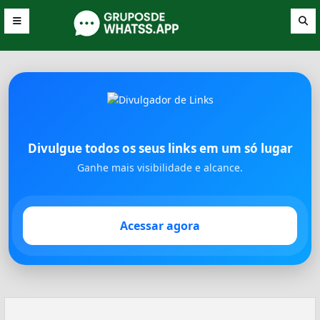
Divulgue todos os seus links em um só lugar
Ganhe mais visibilidade e alcance.
Acessar agora