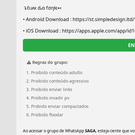
↴ℓιик ԃα fσɳƚє↢
• Android Download : https://st.simpledesign.lt
• iOS Download : https://apps.apple.com/app/id
EN
Regras do grupo:
Proibido conteúdo adulto
Proibido conteúdo agressivo
Proibido enviar links
Proibido invadir pv
Probido enviar compactados
Proibido floodar
Ao acessar o grupo de WhatsApp
SAGA
, esteja ciente que v