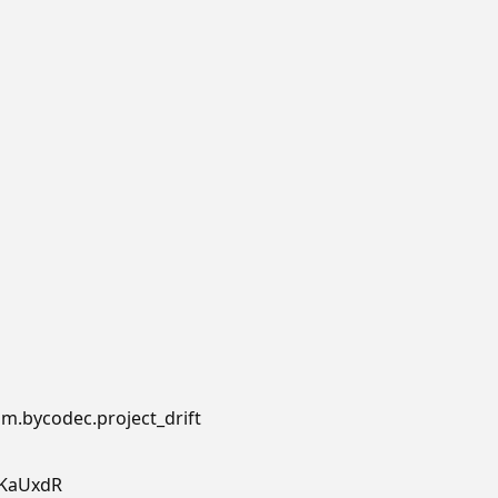
om.bycodec.project_drift
TKaUxdR