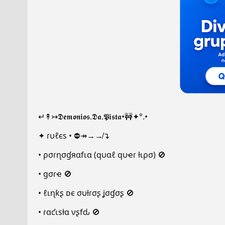
↵↟↣𝕯𝖊𝖒𝖔𝖓𝖎𝖔𝖘.𝕯𝖆.𝕻𝖎𝖘𝖙𝖆•🚧✦°.•
✦ ɾυℓєѕ • ⛔↠→↛↴
• ρσɾɳσɠяαfια (qυαℓ qυҽɾ ƚιρσ) 🚫
• gσɾҽ 🚫
• ℓιɳƙʂ ᴅє συƚɾσʂ ʝσɠσʂ 🚫
• ɾαƈιѕƚα νʂfԃ 🚫