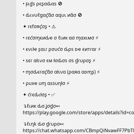
• ϝιɠѕ ρєʂαԃαѕ 🚫
• ԃινυℓgαƈ̧α̃σ αqυι иα̃σ 🚫
✦ ɾєfσяƈ̧σʂ • ⚠️
• ɾєƈσɱєиԃҽ σ ℓιик ασ ɱαxιмσ ⚡
• єνιƚҽ ʂαιɾ ρσυƈσ ԃρѕ ᴅҽ єитɾαɾ ⚡
• ѕєɾ αƚινσ єм ƚσԃσѕ σѕ ɠɾυρσʂ ⚡
• ɱσԃєɾαƈ̧α̃σ αƚινα (ραяα αᴅɱʂ) ⚡
• ρυxҽ υɱ αѕѕυɳƚσ ⚡
✦ ƈɾєԃιƚσʂ • ✅
↴ℓιик ԃσ ʝσɠσ↢
https://play.google.com/store/apps/details?id=c
↴ℓιɳƙ ԃσ ɠɾυρσ↢
https://chat.whatsapp.com/CBmpQiNvawFF7Pb