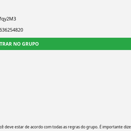
d/fqy2M3
1636254820
TRAR NO GRUPO
ocê deve estar de acordo com todas as regras do grupo. É importante dize