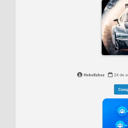
Hxks8zbsz
24 de 
Compa