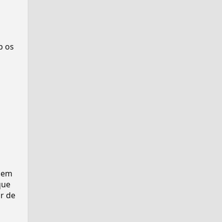
p os
s em
que
r de