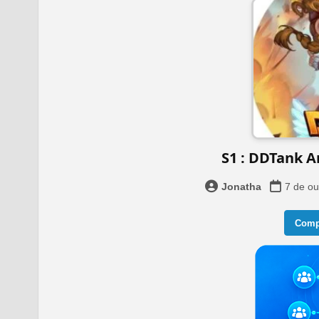
S1 : DDTank A
Jonatha
7 de ou
Compa