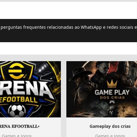
e perguntas frequentes relacionadas ao WhatsApp e redes sociais e
𝐄𝐍𝐀 𝐄𝐅𝐎𝐎𝐓𝐁𝐀𝐋𝐋•
Gameplay dos crias
Games e Jogos
Games e Jogos