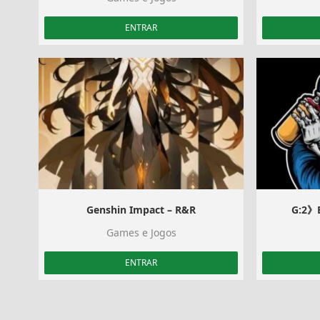
ENTRAR
Genshin Impact – R&R
G:2》
Games e Jogos
ENTRAR