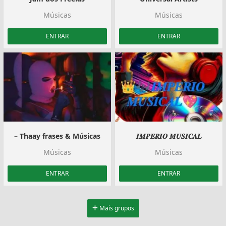
Músicas
Músicas
ENTRAR
ENTRAR
– Thaay frases & Músicas
𝑰𝑴𝑷𝑬𝑹𝑰𝑶 𝑴𝑼𝑺𝑰𝑪𝑨𝑳
Músicas
Músicas
ENTRAR
ENTRAR
Mais grupos