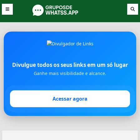
Divulgue todos os seus links em um só lugar
Ganhe mais visibilidade e alcance.
Acessar agora