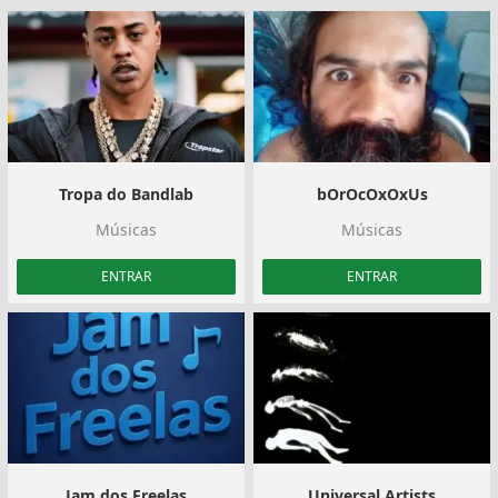
Tropa do Bandlab
bOrOcOxOxUs
Músicas
Músicas
ENTRAR
ENTRAR
Jam dos Freelas
Universal Artists