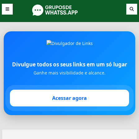
Divulgue todos os seus links em um só lugar
Ganhe mais visibilidade e alcance.
Acessar agora