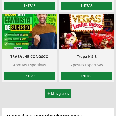
ENTRAR
ENTRAR
TRABALHE CONOSCO
Tropa K § B
Apostas Esportivas
Apostas Esportivas
ENTRAR
ENTRAR
Mais grupos