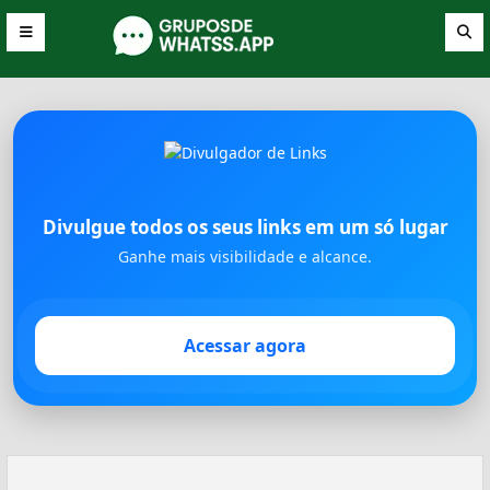
Divulgue todos os seus links em um só lugar
Ganhe mais visibilidade e alcance.
Acessar agora