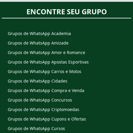
ENCONTRE SEU GRUPO
Grupos de WhatsApp Academia
Grupos de WhatsApp Amizade
Grupos de WhatsApp Amor e Romance
Grupos de WhatsApp Apostas Esportivas
Grupos de WhatsApp Carros e Motos
Grupos de WhatsApp Cidades
Grupos de WhatsApp Compra e Venda
Grupos de WhatsApp Concursos
Grupos de WhatsApp Criptomoedas
Grupos de WhatsApp Cupons e Ofertas
Grupos de WhatsApp Cursos