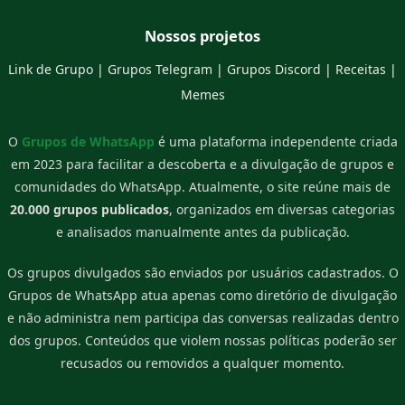
Nossos projetos
Link de Grupo
|
Grupos Telegram
|
Grupos Discord
|
Receitas
|
Memes
O
Grupos de WhatsApp
é uma plataforma independente criada
em 2023 para facilitar a descoberta e a divulgação de grupos e
comunidades do WhatsApp. Atualmente, o site reúne mais de
20.000 grupos publicados
, organizados em diversas categorias
e analisados manualmente antes da publicação.
Os grupos divulgados são enviados por usuários cadastrados. O
Grupos de WhatsApp atua apenas como diretório de divulgação
e não administra nem participa das conversas realizadas dentro
dos grupos. Conteúdos que violem nossas políticas poderão ser
recusados ou removidos a qualquer momento.