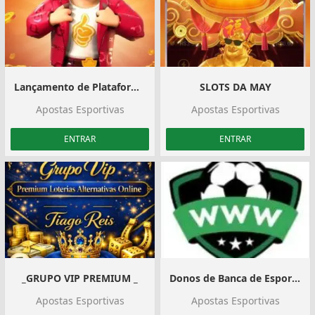
Lançamento de Plataformas SLOTs
SLOTS DA MAY
Apostas Esportivas
Apostas Esportivas
ENTRAR
ENTRAR
_GRUPO VIP PREMIUM _
Donos de Banca de Esportivas
Apostas Esportivas
Apostas Esportivas