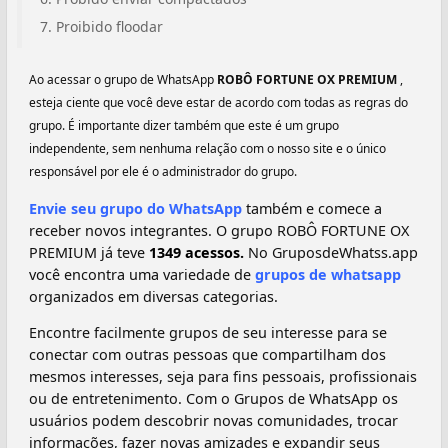
Proibido floodar
Ao acessar o grupo de WhatsApp
ROBÔ FORTUNE OX PREMIUM
,
esteja ciente que você deve estar de acordo com todas as regras do
grupo. É importante dizer também que este é um grupo
independente, sem nenhuma relação com o nosso site e o único
responsável por ele é o administrador do grupo.
Envie seu grupo do WhatsApp
também e comece a
receber novos integrantes. O grupo ROBÔ FORTUNE OX
PREMIUM já teve
1349 acessos.
No GruposdeWhatss.app
você encontra uma variedade de
grupos de whatsapp
organizados em diversas categorias.
Encontre facilmente grupos de seu interesse para se
conectar com outras pessoas que compartilham dos
mesmos interesses, seja para fins pessoais, profissionais
ou de entretenimento. Com o Grupos de WhatsApp os
usuários podem descobrir novas comunidades, trocar
informações, fazer novas amizades e expandir seus