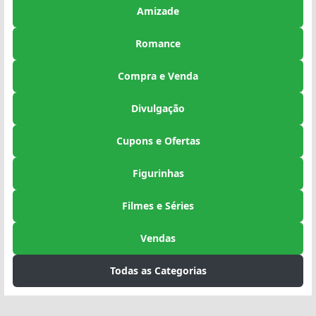
Amizade
Romance
Compra e Venda
Divulgação
Cupons e Ofertas
Figurinhas
Filmes e Séries
Vendas
Todas as Categorias