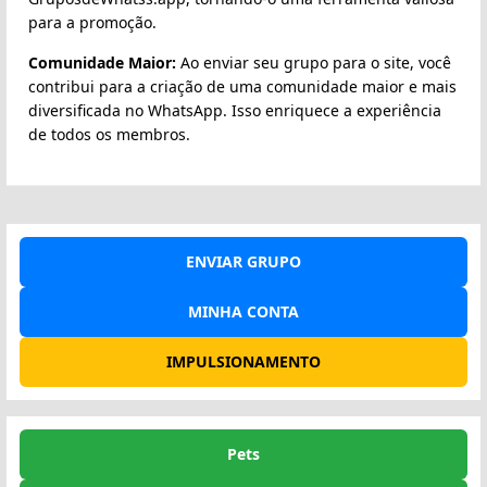
para a promoção.
Comunidade Maior:
Ao enviar seu grupo para o site, você
contribui para a criação de uma comunidade maior e mais
diversificada no WhatsApp. Isso enriquece a experiência
de todos os membros.
ENVIAR GRUPO
MINHA CONTA
IMPULSIONAMENTO
Pets