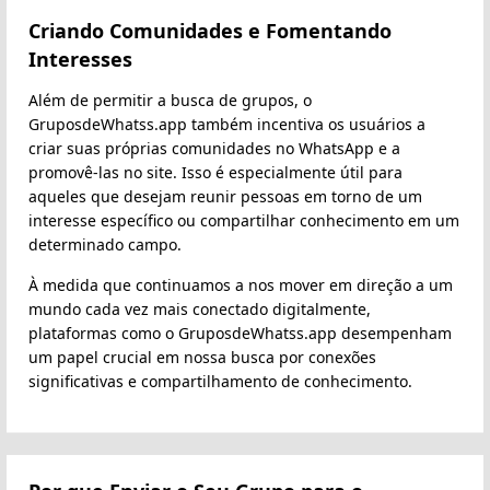
Criando Comunidades e Fomentando
Interesses
Além de permitir a busca de grupos, o
GruposdeWhatss.app também incentiva os usuários a
criar suas próprias comunidades no WhatsApp e a
promovê-las no site. Isso é especialmente útil para
aqueles que desejam reunir pessoas em torno de um
interesse específico ou compartilhar conhecimento em um
determinado campo.
À medida que continuamos a nos mover em direção a um
mundo cada vez mais conectado digitalmente,
plataformas como o GruposdeWhatss.app desempenham
um papel crucial em nossa busca por conexões
significativas e compartilhamento de conhecimento.