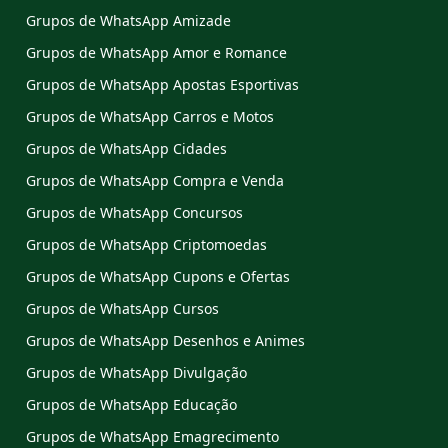
Grupos de WhatsApp Amizade
Grupos de WhatsApp Amor e Romance
Grupos de WhatsApp Apostas Esportivas
Grupos de WhatsApp Carros e Motos
Grupos de WhatsApp Cidades
Grupos de WhatsApp Compra e Venda
Grupos de WhatsApp Concursos
Grupos de WhatsApp Criptomoedas
Grupos de WhatsApp Cupons e Ofertas
Grupos de WhatsApp Cursos
Grupos de WhatsApp Desenhos e Animes
Grupos de WhatsApp Divulgação
Grupos de WhatsApp Educação
Grupos de WhatsApp Emagrecimento