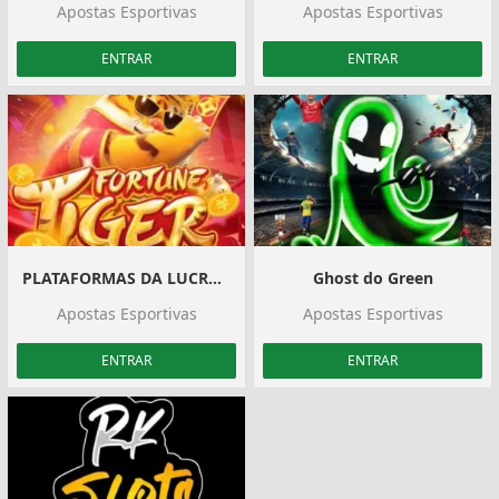
Apostas Esportivas
Apostas Esportivas
ENTRAR
ENTRAR
PLATAFORMAS DA LUCRATIVIDADE!
Ghost do Green
Apostas Esportivas
Apostas Esportivas
ENTRAR
ENTRAR