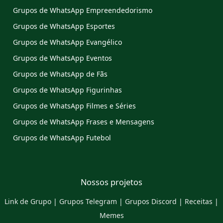
Grupos de WhatsApp Empreendedorismo
Grupos de WhatsApp Esportes
Grupos de WhatsApp Evangélico
Grupos de WhatsApp Eventos
Grupos de WhatsApp de Fãs
Grupos de WhatsApp Figurinhas
Grupos de WhatsApp Filmes e Séries
Grupos de WhatsApp Frases e Mensagens
Grupos de WhatsApp Futebol
Nossos projetos
Link de Grupo
|
Grupos Telegram
|
Grupos Discord
|
Receitas
|
Memes