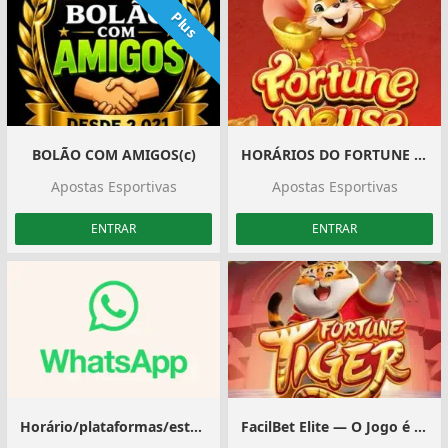
Plus
BOLÃO COM AMIGOS(c)
HORÁRIOS DO FORTUNE MOUSE
Apostas Esportivas
Apostas Esportivas
ENTRAR
ENTRAR
Horário/plataformas/estratégia
FacilBet Elite — O Jogo é Lucrar