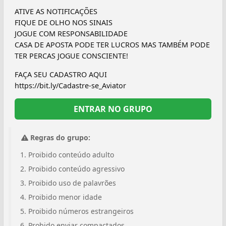
ATIVE AS NOTIFICAÇÕES
FIQUE DE OLHO NOS SINAIS
JOGUE COM RESPONSABILIDADE
CASA DE APOSTA PODE TER LUCROS MAS TAMBÉM PODE
TER PERCAS JOGUE CONSCIENTE!
FAÇA SEU CADASTRO AQUI
https://bit.ly/Cadastre-se_Aviator
ENTRAR NO GRUPO
Regras do grupo:
Proibido conteúdo adulto
Proibido conteúdo agressivo
Proibido uso de palavrões
Proibido menor idade
Proibido números estrangeiros
Probido enviar compactados