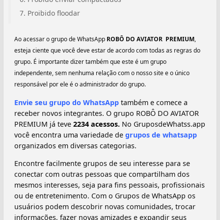
Proibido floodar
Ao acessar o grupo de WhatsApp
ROBÔ DO AVIATOR ️ PREMIUM
,
esteja ciente que você deve estar de acordo com todas as regras do
grupo. É importante dizer também que este é um grupo
independente, sem nenhuma relação com o nosso site e o único
responsável por ele é o administrador do grupo.
Envie seu grupo do WhatsApp
também e comece a
receber novos integrantes. O grupo ROBÔ DO AVIATOR ️
PREMIUM já teve
2234 acessos.
No GruposdeWhatss.app
você encontra uma variedade de
grupos de whatsapp
organizados em diversas categorias.
Encontre facilmente grupos de seu interesse para se
conectar com outras pessoas que compartilham dos
mesmos interesses, seja para fins pessoais, profissionais
ou de entretenimento. Com o Grupos de WhatsApp os
usuários podem descobrir novas comunidades, trocar
informações, fazer novas amizades e expandir seus