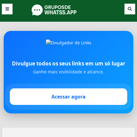
Divulgue todos os seus links em um só lugar
Ganhe mais visibilidade e alcance.
Acessar agora