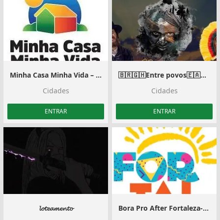
Minha Casa Minha Vida – Anápolis
🇧🇷🇬🇭Entre povos🇪🇦🇨🇳
Cidades
Cidades
ENTRAR
ENTRAR
𝓵𝓸𝓽𝓮𝓪𝓶𝓮𝓷𝓽𝓸
Bora Pro After Fortaleza-CE