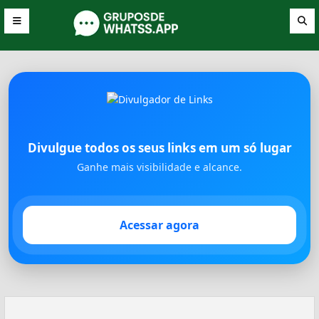
Divulgue todos os seus links em um só lugar
Ganhe mais visibilidade e alcance.
Acessar agora