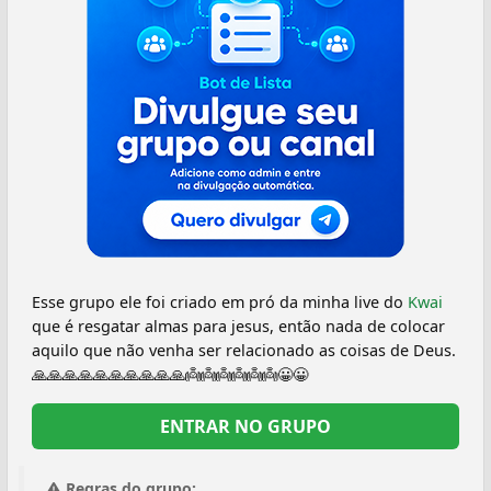
Esse grupo ele foi criado em pró da minha live do
Kwai
que é resgatar almas para jesus, então nada de colocar
aquilo que não venha ser relacionado as coisas de Deus.
🙏🙏🙏🙏🙏🙏🙏🙏🙏🙏👼👼👼👼👼👼😀😀
ENTRAR NO GRUPO
Regras do grupo: