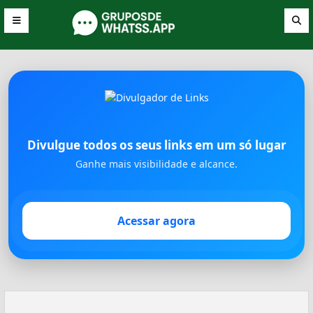
Divulgue todos os seus links em um só lugar
Ganhe mais visibilidade e alcance.
Acessar agora