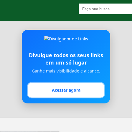
Divulgue todos os seus links
em um só lugar
Ganhe mais visibilidade e alcance.
Acessar agora