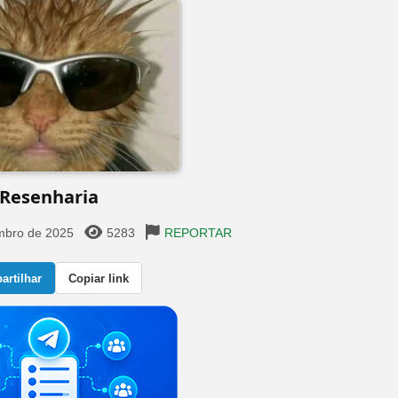
Resenharia
mbro de 2025
5283
REPORTAR
rtilhar
Copiar link