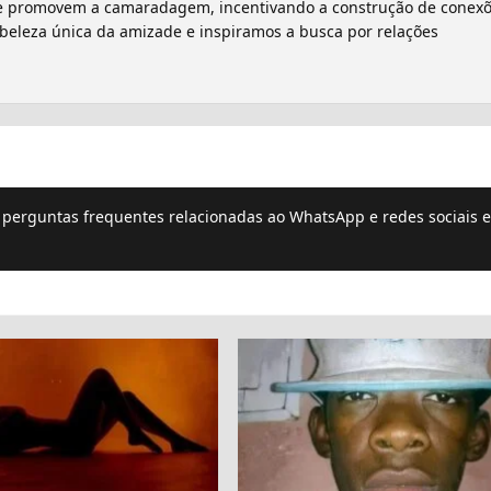
que promovem a camaradagem, incentivando a construção de conex
a beleza única da amizade e inspiramos a busca por relações
e perguntas frequentes relacionadas ao WhatsApp e redes sociais e