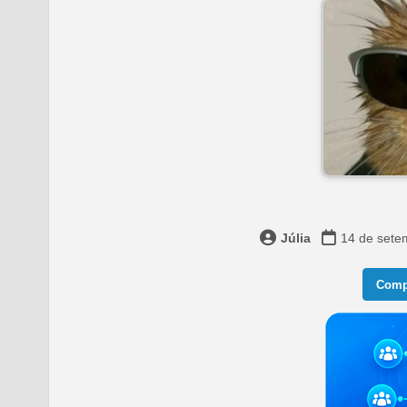
Júlia
14 de sete
Compa