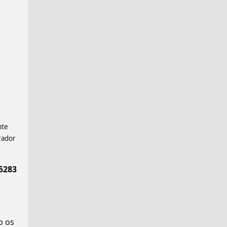
nte
rador
5283
p os