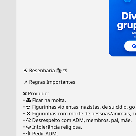
🚨 Resenharia 🎭 🚨
📌 Regras Importantes
❌ Proibido:
• 👻 Ficar na moita.
• 💀 Figurinhas violentas, nazistas, de suicídio,
• 🚫 Figurinhas com morte de pessoas/animais, zo
• 🤬 Desrespeito com ADM, membros, pai, mãe.
• 🙅 Intolerância religiosa.
• 🛑 Pedir ADM.