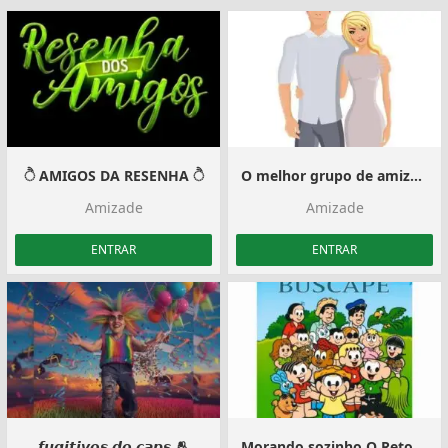
ੈ AMIGOS DA RESENHA ੈ︎
O melhor grupo de amizade a 3
Amizade
Amizade
ENTRAR
ENTRAR
𝙛𝙪𝙜𝙞𝙩𝙞𝙫𝙤𝙨 𝙙𝙤 𝙘𝙖𝙥𝙨 🫂
Morando sozinho O Retornoo