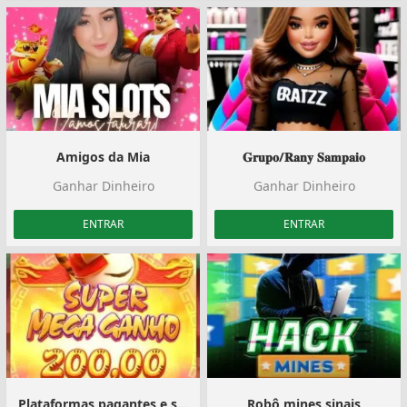
Amigos da Mia
𝐆𝐫𝐮𝐩𝐨/𝐑𝐚𝐧𝐲 𝐒𝐚𝐦𝐩𝐚𝐢𝐨
Ganhar Dinheiro
Ganhar Dinheiro
ENTRAR
ENTRAR
Plataformas pagantes e sorteios
Robô mines sinais