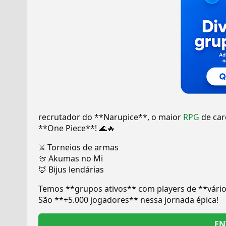
recrutador do **Narupice**, o maior
RPG
de car
**One Piece**! 🌊🔥
⚔️ Torneios de armas
🍈 Akumas no Mi
🦊 Bijus lendárias
Temos **grupos ativos** com players de **vários 
São **+5.000 jogadores** nessa jornada épica!
EN