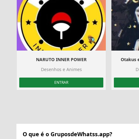
NARUTO INNER POWER
Otakus 
Desenhos e Animes
D
ENTRAR
O que é o GruposdeWhatss.app?