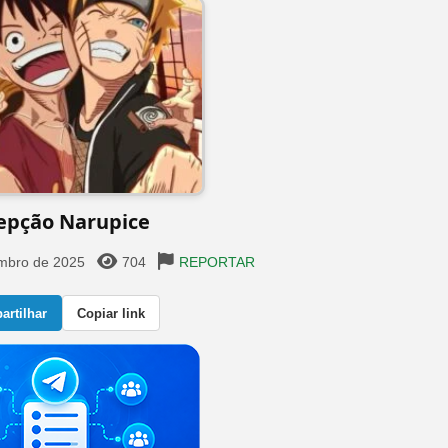
epção Narupice
mbro de 2025
704
REPORTAR
rtilhar
Copiar link