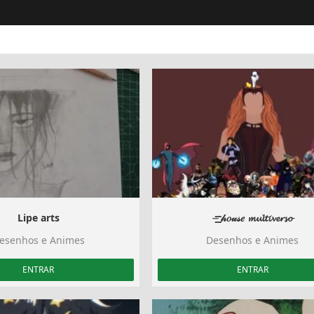
Lipe arts
⏤͟͟͞͞ 𝒽𝑜𝓊𝓈𝑒 𝓶𝓾𝓵𝓽𝓲𝓿𝓮𝓻𝓼𝓸
esenhos e Animes
Desenhos e Animes
ENTRAR
ENTRAR