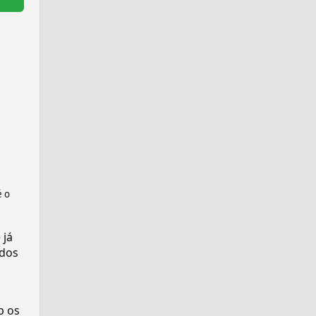
é o
 já
dos
p os