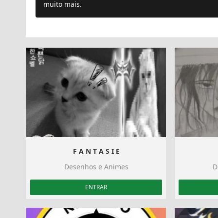
muito mais.
F A N T A S I E
Desenhos e Animes
D
ENTRAR