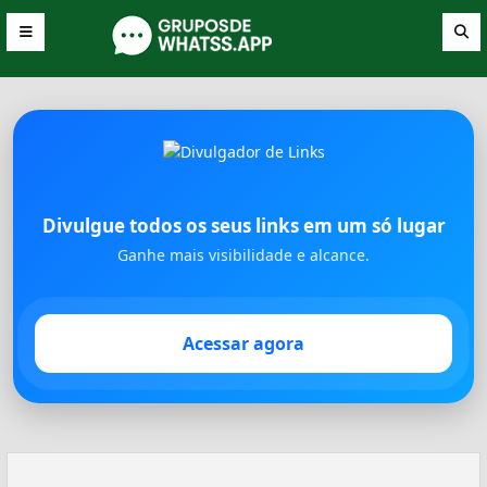
Divulgue todos os seus links em um só lugar
Ganhe mais visibilidade e alcance.
Acessar agora