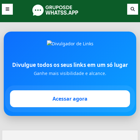
Divulgue todos os seus links em um só lugar
Ganhe mais visibilidade e alcance.
Acessar agora