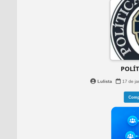
️ POLÍ
Lulista
17 de ja
Compa