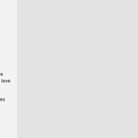
te
 leve
ses