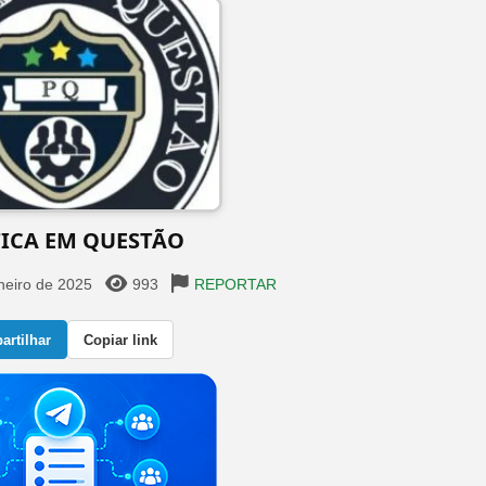
TICA EM QUESTÃO ️
neiro de 2025
993
REPORTAR
rtilhar
Copiar link