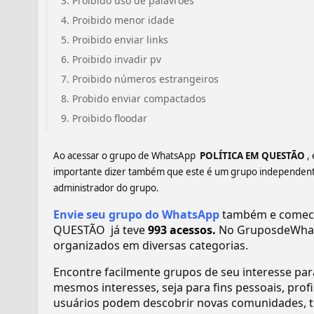
Proibido uso de palavrões
Proibido menor idade
Proibido enviar links
Proibido invadir pv
Proibido números estrangeiros
Probido enviar compactados
Proibido floodar
Ao acessar o grupo de WhatsApp
️ POLÍTICA EM QUESTÃO ️
,
importante dizer também que este é um grupo independente,
administrador do grupo.
Envie seu grupo do WhatsApp
também e comece 
QUESTÃO ️ já teve
993 acessos.
No GruposdeWhat
organizados em diversas categorias.
Encontre facilmente grupos de seu interesse pa
mesmos interesses, seja para fins pessoais, pr
usuários podem descobrir novas comunidades, tr