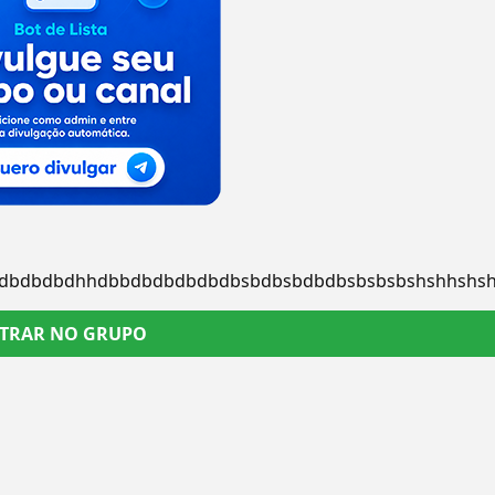
bdbdbdbdhhdbbdbdbdbdbdbsbdbsbdbdbsbsbsbshshhsh
TRAR NO GRUPO