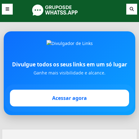
Divulgue todos os seus links em um só lugar
Ganhe mais visibilidade e alcance.
Acessar agora