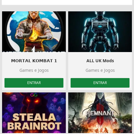
𝗠𝗢𝗥𝗧𝗔𝗟 𝗞𝗢𝗠𝗕𝗔𝗧 𝟭
ALL UK Mods
Games e Jogos
Games e Jogos
ENTRAR
ENTRAR