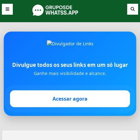
Divulgue todos os seus links em um só lugar
Ganhe mais visibilidade e alcance.
Acessar agora