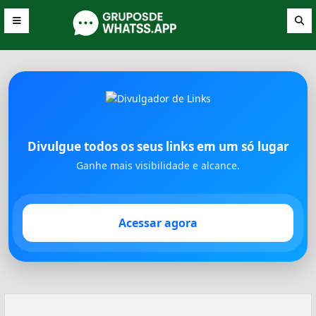
Divulgue todos os seus links em um só lugar
Ganhe mais visibilidade e alcance.
Acessar agora