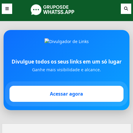
Divulgue todos os seus links em um só lugar
Ganhe mais visibilidade e alcance.
Acessar agora