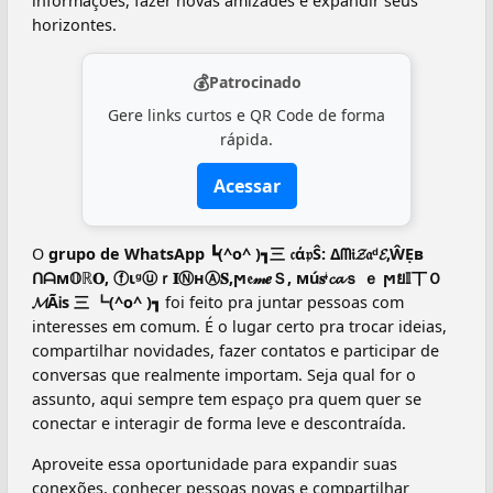
informações, fazer novas amizades e expandir seus
horizontes.
💰
Patrocinado
Gere links curtos e QR Code de forma
rápida.
Acessar
O
grupo de WhatsApp ┗(^o^ )┓三 𝔠ά𝔭Ŝ: Δᗰ𝔦𝓩𝔞ᵈ𝓔,ŴẸв
ᑎᗩм𝕆ℝ𝐎, ⓕιᵍⓤｒ𝐈ⓃнⒶ𝐒,ϻ𝔢𝓂𝒆Ｓ, мú𝐬ᶤ𝓬𝓪ｓ ｅ ϻย𝕀丅Ｏ
𝓜ÃᎥѕ 三 ┗(^o^ )┓
foi feito pra juntar pessoas com
interesses em comum. É o lugar certo pra trocar ideias,
compartilhar novidades, fazer contatos e participar de
conversas que realmente importam. Seja qual for o
assunto, aqui sempre tem espaço pra quem quer se
conectar e interagir de forma leve e descontraída.
Aproveite essa oportunidade para expandir suas
conexões, conhecer pessoas novas e compartilhar