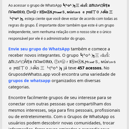
Ao acessar o grupo de WhatsApp
┗(^o^ )┓三 𝔠ά𝔭Ŝ: Δᗰ𝔦𝓩𝔞ᵈ𝓔,ŴẸв
ᑎᗩм𝕆ℝ𝐎, ⓕιᵍⓤｒ𝐈ⓃнⒶ𝐒,ϻ𝔢𝓂𝒆Ｓ, мú𝐬ᶤ𝓬𝓪ｓ ｅ ϻย𝕀丅Ｏ 𝓜ÃᎥѕ 三
┗(^o^ )┓
, esteja ciente que você deve estar de acordo com todas as
regras do grupo. É importante dizer também que este é um grupo
independente, sem nenhuma relação com o nosso site e o único
responsável por ele é o administrador do grupo.
Envie seu grupo do WhatsApp
também e comece a
receber novos integrantes. O grupo ┗(^o^ )┓三 𝔠ά𝔭Ŝ:
Δᗰ𝔦𝓩𝔞ᵈ𝓔,ŴẸв ᑎᗩм𝕆ℝ𝐎, ⓕιᵍⓤｒ𝐈ⓃнⒶ𝐒,ϻ𝔢𝓂𝒆Ｓ, мú𝐬ᶤ𝓬𝓪ｓ
ｅ ϻย𝕀丅Ｏ 𝓜ÃᎥѕ 三 ┗(^o^ )┓ já teve
457 acessos.
No
GruposdeWhatss.app você encontra uma variedade de
grupos de whatsapp
organizados em diversas
categorias.
Encontre facilmente grupos de seu interesse para se
conectar com outras pessoas que compartilham dos
mesmos interesses, seja para fins pessoais, profissionais
ou de entretenimento. Com o Grupos de WhatsApp os
usuários podem descobrir novas comunidades, trocar