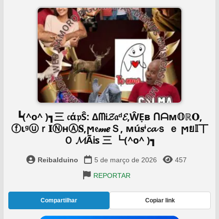
┗(^o^ )┓三 𝔠ά𝔭Ŝ: Δᗰ𝔦𝓩𝔞ᵈ𝓔,ŴẸв ᑎᗩм𝕆ℝ𝐎,
ⓕιᵍⓤｒ𝐈ⓃнⒶ𝐒,ϻ𝔢𝓂𝒆Ｓ, мú𝐬ᶤ𝓬𝓪ｓ ｅ ϻย𝕀丅
Ｏ 𝓜ÃᎥѕ 三 ┗(^o^ )┓
Reibalduino
5 de março de 2026
457
REPORTAR
Compartilhar
Copiar link