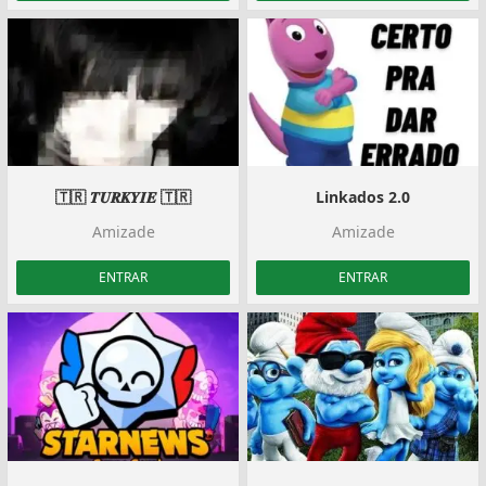
🇹🇷 𝑻𝑼𝑹𝑲𝒀𝑰𝑬 🇹🇷
Linkados 2.0
Amizade
Amizade
ENTRAR
ENTRAR