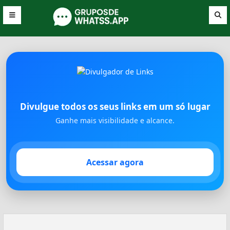
Divulgue todos os seus links em um só lugar
Ganhe mais visibilidade e alcance.
Acessar agora