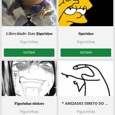
𝙇𝙞𝙗𝙚𝙧𝙙𝙖𝙙𝙚 𝘿𝙖𝙨 𝕱𝖎𝖌𝖚𝖗𝖎𝖓𝖍𝖆𝖘
𝖋𝖎𝖌𝖚𝖗𝖎𝖓𝖍𝖆𝖘
Figurinhas
Figurinhas
ENTRAR
ENTRAR
𝐅𝐢𝐠𝐮𝐫𝐢𝐧𝐡𝐚𝐬 𝐬𝐭𝐢𝐜𝐤𝐞𝐫𝐬
* AMIZADES DIRETO DO HOSPÍCIO
Figurinhas
Figurinhas