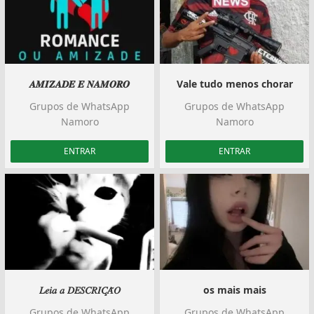
𝑨𝑴𝑰𝒁𝑨𝑫𝑬 𝑬 𝑵𝑨𝑴𝑶𝑹𝑶
Vale tudo menos chorar
Grupos de WhatsApp
Grupos de WhatsApp
Namoro
Namoro
ENTRAR
ENTRAR
𝐿𝑒𝑖𝑎 𝑎 𝐷𝐸𝑆𝐶𝑅𝐼𝐶̧𝐴̃𝑂
os mais mais
Grupos de WhatsApp
Grupos de WhatsApp