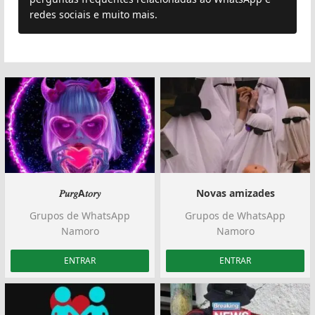
redes sociais e muito mais.
𝑃𝑢𝑟𝑔A𝑡𝑜𝑟𝑦
Novas amizades
Grupos de WhatsApp
Grupos de WhatsApp
Namoro
Namoro
ENTRAR
ENTRAR