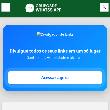
Divulgue todos os seus links em um só lugar
Ganhe mais visibilidade e alcance.
Acessar agora