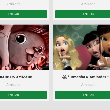
Amizade
Amizade
ENTRAR
ENTRAR
𝐁𝐀𝐑𝑬 𝐃𝐀 𝐀𝐌𝐈𝐙𝐀𝐃𝐄
꧁ * Resenha & Amizades 
Amizade
Amizade
ENTRAR
ENTRAR