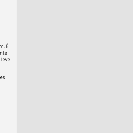
m. É
ente
 leve
ses