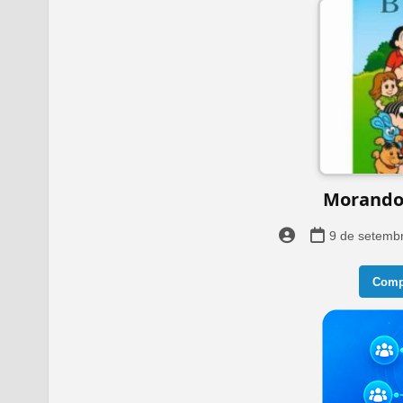
Morando 
9 de setemb
Compa