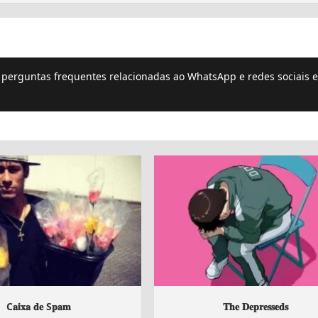
e perguntas frequentes relacionadas ao WhatsApp e redes sociais e
C𝐚𝐢𝐱𝐚 𝐝𝐞 S𝐩𝐚𝐦
𝐓𝐡𝐞 𝐃𝐞𝐩𝐫𝐞𝐬𝐬𝐞𝐝𝐬