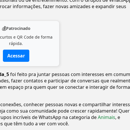
ofissionais ou de entretenimento. Com o Grupos de WhatsAp
ocar informações, fazer novas amizades e expandir seus
💰
Patrocinado
 curtos e QR Code de forma
rápida.
Acessar
da_5
foi feito pra juntar pessoas com interesses em comum
dades, fazer contatos e participar de conversas que realmen
tem espaço pra quem quer se conectar e interagir de forma
 conexões, conhecer pessoas novas e compartilhar interes
eja como sua comunidade pode crescer rapidamente! Quer
upos incríveis de WhatsApp na categoria de
Animais
, e
 que têm tudo a ver com você.