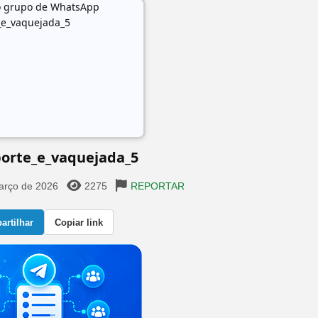
orte_e_vaquejada_5
arço de 2026
2275
REPORTAR
rtilhar
Copiar link