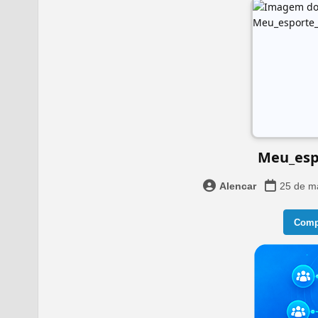
Meu_esp
Alencar
25 de m
Compa