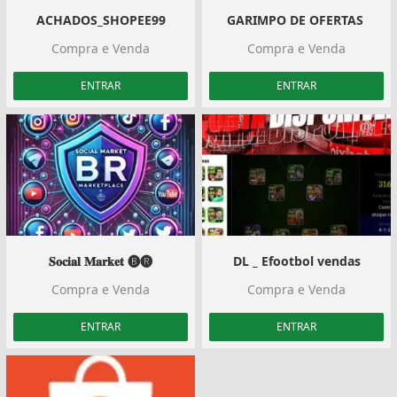
ACHADOS_SHOPEE99
GARIMPO DE OFERTAS ️
Compra e Venda
Compra e Venda
ENTRAR
ENTRAR
𝐒𝐨𝐜𝐢𝐚𝐥 𝐌𝐚𝐫𝐤𝐞𝐭 🅑︎🅡︎
DL _ Efootbol vendas
Compra e Venda
Compra e Venda
ENTRAR
ENTRAR