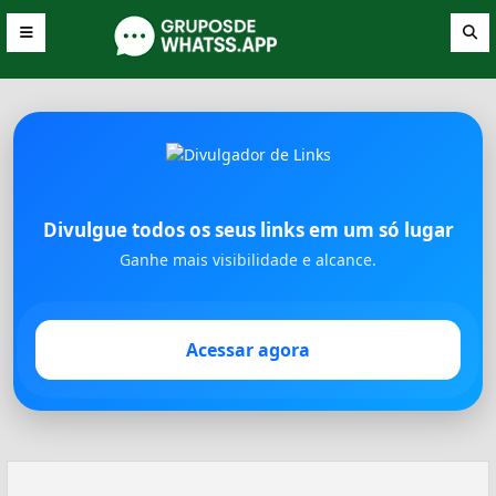
Divulgue todos os seus links em um só lugar
Ganhe mais visibilidade e alcance.
Acessar agora