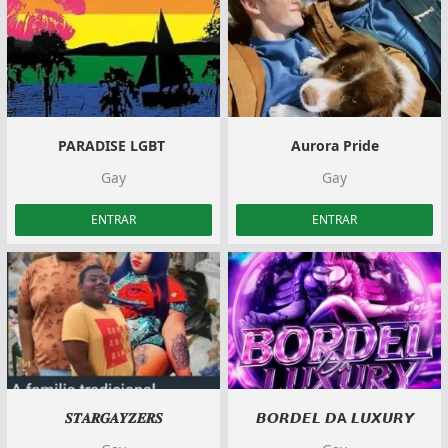
PARADISE LGBT ️‍
Aurora Pride
Gay
Gay
ENTRAR
ENTRAR
𝑺𝑻𝑨𝑹𝑮𝑨𝒀𝒁𝑬𝑹𝑺
𝘽𝙊𝙍𝘿𝙀𝙇 𝘿A 𝙇𝙐𝙓𝙐𝙍𝙔