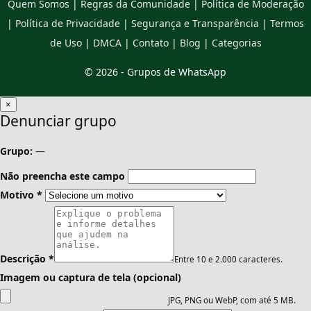
Quem Somos
|
Regras da Comunidade
|
Política de Moderação
|
Política de Privacidade
|
Segurança e Transparência
|
Termos
de Uso
|
DMCA
|
Contato
|
Blog
|
Categorias
© 2026 -
Grupos de WhatsApp
×
Denunciar grupo
Grupo:
—
Não preencha este campo
Motivo
*
Descrição
*
Entre 10 e 2.000 caracteres.
Imagem ou captura de tela (opcional)
JPG, PNG ou WebP, com até 5 MB.