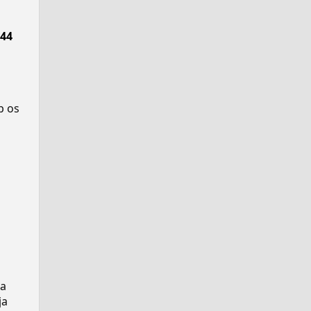
44
p os
ra
ja