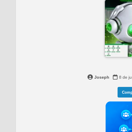
Joseph
8 de j
Compa