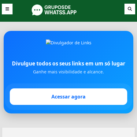
Divulgue todos os seus links em um só lugar
Ganhe mais visibilidade e alcance.
Acessar agora