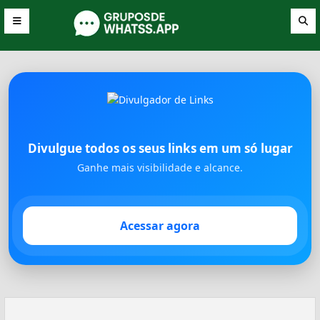
Divulgue todos os seus links em um só lugar
Ganhe mais visibilidade e alcance.
Acessar agora