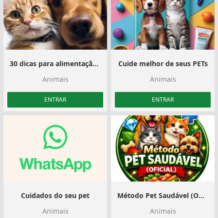
30 dicas para alimentação do seu Pet
Cuide melhor de seus PETs
Animais
Animais
ENTRAR
ENTRAR
Cuidados do seu pet
Método Pet Saudável (Oficial)
Animais
Animais