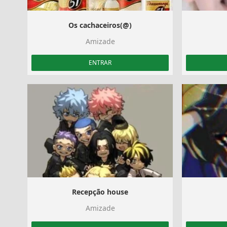
Os cachaceiros(@)
Amizade
ENTRAR
Recepção house
Amizade