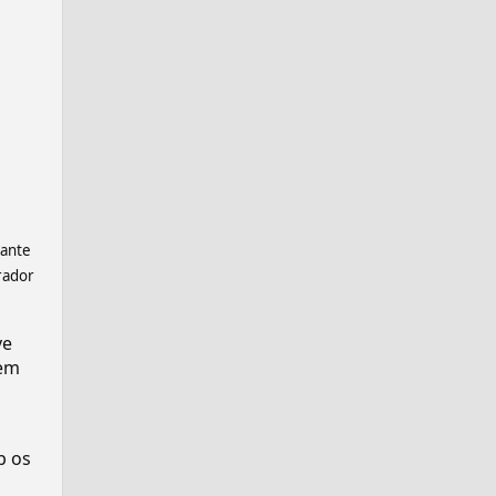
tante
rador
ve
em
p os