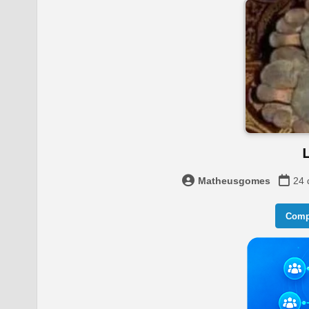
Matheusgomes
24 
Compa