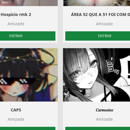
Hospício rmk 2
ÁREA 52 QUE A 51 FOI COM 
Amizade
Amizade
ENTRAR
ENTRAR
CAPS
𝑪𝒂𝒓𝒎𝒆𝒔𝒊𝒏𝒔
Amizade
Amizade