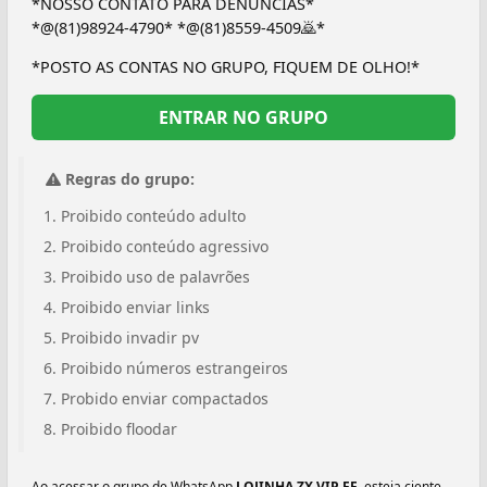
*NOSSO CONTATO PARA DENÚNCIAS*
*@(81)98924-4790* *@⁨(81)8559-4509🙇⁩*
*POSTO AS CONTAS NO GRUPO, FIQUEM DE OLHO!*
ENTRAR NO GRUPO
Regras do grupo:
Proibido conteúdo adulto
Proibido conteúdo agressivo
Proibido uso de palavrões
Proibido enviar links
Proibido invadir pv
Proibido números estrangeiros
Probido enviar compactados
Proibido floodar
Ao acessar o grupo de WhatsApp
LOJINHA ZX VIP FF
, esteja ciente