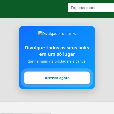
Divulgue todos os seus links
em um só lugar
Ganhe mais visibilidade e alcance.
Acessar agora