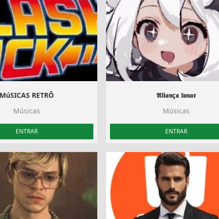
MúSICAS RETRÔ
𝕬𝖑𝖎𝖆𝖓ç𝖆 𝖑𝖚𝖓𝖆𝖗
Músicas
Músicas
ENTRAR
ENTRAR