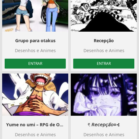
Grupo para otakus
Recepção
Desenhos e Animes
Desenhos e Animes
ENTRAR
ENTRAR
Yume no umi – RPG de One Piece!
𓏲 𝘙𝘦𝘤𝘦𝘱𝘤̧𝘢̃𝘰⌗⊰
Desenhos e Animes
Desenhos e Animes