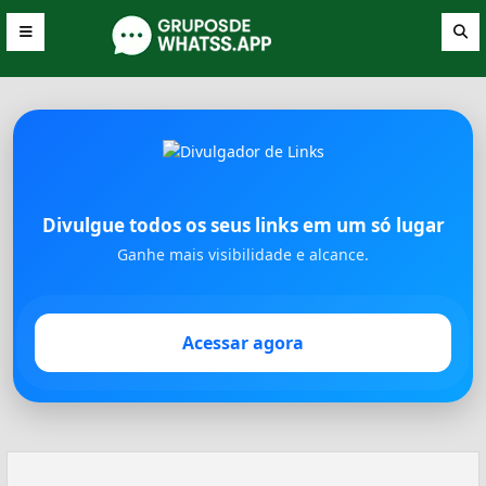
Divulgue todos os seus links em um só lugar
Ganhe mais visibilidade e alcance.
Acessar agora