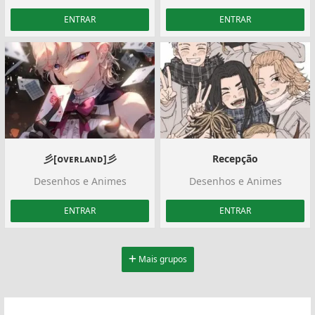
ENTRAR
ENTRAR
彡[ᴏᴠᴇʀʟᴀɴᴅ]彡
Recepção
Desenhos e Animes
Desenhos e Animes
ENTRAR
ENTRAR
Mais grupos