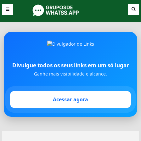
Divulgue todos os seus links em um só lugar
Ganhe mais visibilidade e alcance.
Acessar agora