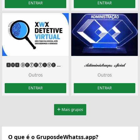
ENTRAR
ENTRAR
🆇🅦🆇 Ⓓ🅔Ⓣ🅔Ⓣ🅘Ⓥ🅔 🅥🅘🅡🅣🅤🅐🅛 (🅖🅟)
︎ 𝒜𝒹𝒾𝓂𝒾𝓃𝒾𝓈𝓉𝓇𝒶𝒸̧𝒶ℴ ℴ𝒻𝒾𝒸𝒾𝒶𝓁 ︎
Outros
Outros
ENTRAR
ENTRAR
Mais grupos
O que é o GruposdeWhatss.app?