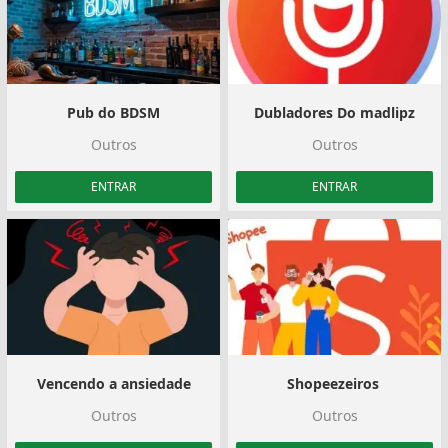
Pub do BDSM
️Dubladores Do madlipz️
Outros
Outros
ENTRAR
ENTRAR
Vencendo a ansiedade
Shopeezeiros ️
Outros
Outros