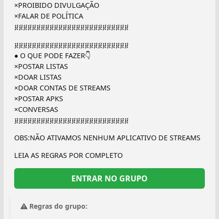
×PROIBIDO DIVULGAÇÃO
×FALAR DE POLÍTICA
፱፱፱፱፱፱፱፱፱፱፱፱፱፱፱፱፱፱፱፱፱፱፱፱፱፱
፱፱፱፱፱፱፱፱፱፱፱፱፱፱፱፱፱፱፱፱፱፱፱፱፱፱
● O QUE PODE FAZER👇
×POSTAR LISTAS
×DOAR LISTAS
×DOAR CONTAS DE STREAMS
×POSTAR APKS
×CONVERSAS
፱፱፱፱፱፱፱፱፱፱፱፱፱፱፱፱፱፱፱፱፱፱፱፱፱፱
OBS:NÃO ATIVAMOS NENHUM APLICATIVO DE STREAMS
LEIA AS REGRAS POR COMPLETO
ENTRAR NO GRUPO
Regras do grupo: