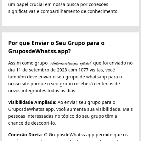
um papel crucial em nossa busca por conexões
significativas e compartilhamento de conhecimento.
Por que Enviar o Seu Grupo para o
GruposdeWhatss.app?
Assim como grupo ︎ 𝒜𝒹𝒾𝓂𝒾𝓃𝒾𝓈𝓉𝓇𝒶𝒸̧𝒶ℴ ℴ𝒻𝒾𝒸𝒾𝒶𝓁 ︎ que foi enviado no
dia 11 de setembro de 2023 com 1077 visitas, você
também deve enviar o seu grupo de whatsapp para o
nosso site porque o seu grupo receberá centenas de
novos integrantes todos os dias.
Visibilidade Ampliada
: Ao enviar seu grupo para o
GruposdeWhatss.app, você aumenta sua visibilidade. Mais
pessoas interessadas no tópico do seu grupo têm a
chance de descobri-lo.
Conexão Direta
: O GruposdeWhatss.app permite que os