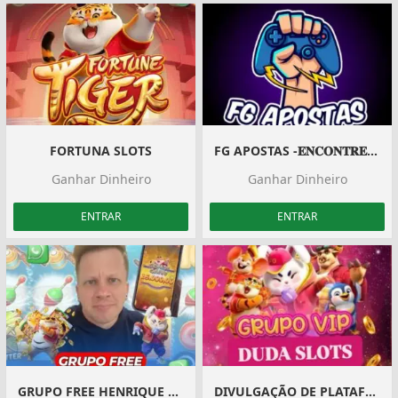
FORTUNA SLOTS
FG APOSTAS -𝐄𝐍𝐂𝐎𝐍𝐓𝐑𝐄 𝐀𝐏𝐎𝐒𝐓𝐀𝐒
Ganhar Dinheiro
Ganhar Dinheiro
ENTRAR
ENTRAR
GRUPO FREE HENRIQUE NETO
DIVULGAÇÃO DE PLATAFORMAS