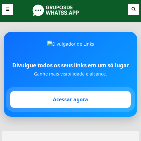
Divulgue todos os seus links em um só lugar
Ganhe mais visibilidade e alcance.
Acessar agora