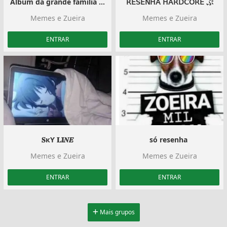
Album da grande família 4.0
𝖱𝖤𝖲𝖤𝖭𝖧𝖠 𝖧𝖠𝖱𝖣𝖢𝖮𝖱𝖤 ぷ
Memes e Zueira
Memes e Zueira
ENTRAR
ENTRAR
𝐒кƳ 𝐋𝐈𝑵𝑬
só resenha ️
Memes e Zueira
Memes e Zueira
ENTRAR
ENTRAR
Mais grupos