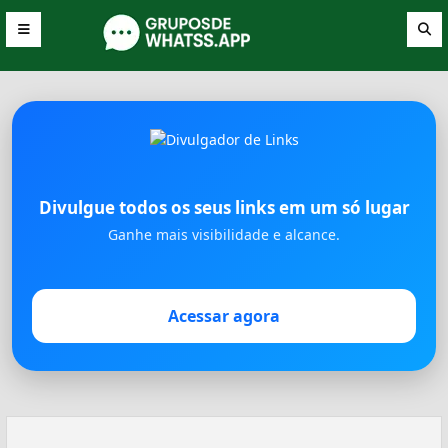
Divulgue todos os seus links em um só lugar
Ganhe mais visibilidade e alcance.
Acessar agora