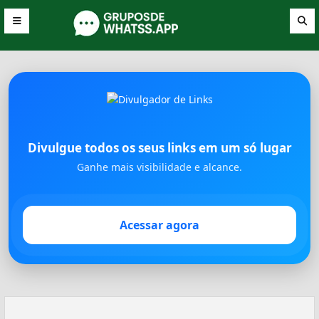
Divulgue todos os seus links em um só lugar
Ganhe mais visibilidade e alcance.
Acessar agora