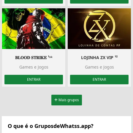
𝐁𝐋𝐎𝐎𝐃 𝐒𝐓𝐑𝐈𝐊𝐄 ¹ˢᵏ
LOJINHA ZX VIP ¹²
Games e Jogos
Games e Jogos
ENTRAR
ENTRAR
Mais grupos
O que é o GruposdeWhatss.app?