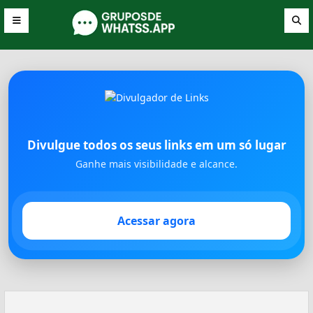
Divulgue todos os seus links em um só lugar
Ganhe mais visibilidade e alcance.
Acessar agora