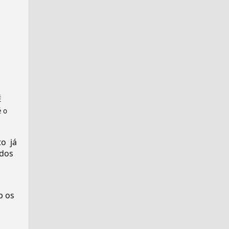
É
é o
 ️ já
dos
p os