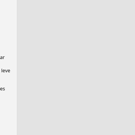
gar
 leve
ses