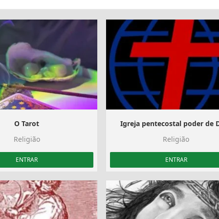
️ O Tarot ️
Igreja pentecostal poder de 
Religião
Religião
ENTRAR
ENTRAR