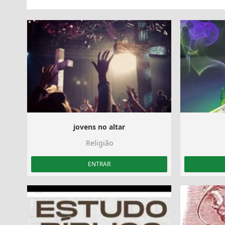
jovens no altar
Religião
ENTRAR