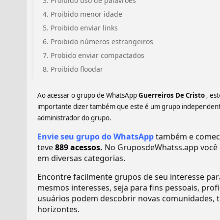
Proibido uso de palavrões
Proibido menor idade
Proibido enviar links
Proibido números estrangeiros
Probido enviar compactados
Proibido floodar
Ao acessar o grupo de WhatsApp
Guerreiros De Cristo ️
, es
importante dizer também que este é um grupo independente,
administrador do grupo.
Envie seu grupo do WhatsApp
também e comece a
teve
889 acessos.
No GruposdeWhatss.app você 
em diversas categorias.
Encontre facilmente grupos de seu interesse pa
mesmos interesses, seja para fins pessoais, pr
usuários podem descobrir novas comunidades, tr
horizontes.