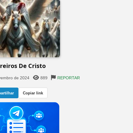
eiros De Cristo ️
vembro de 2024
889
REPORTAR
rtilhar
Copiar link