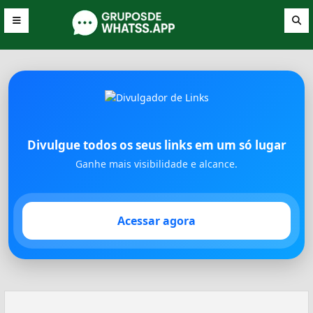
Divulgue todos os seus links em um só lugar
Ganhe mais visibilidade e alcance.
Acessar agora