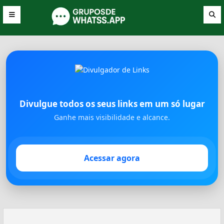
Divulgue todos os seus links em um só lugar
Ganhe mais visibilidade e alcance.
Acessar agora